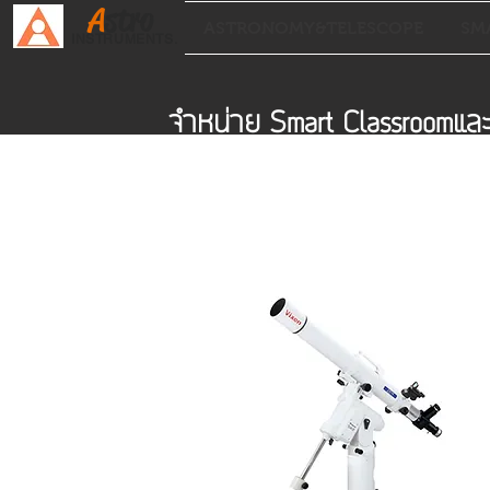
A
stro
ASTRONOMY&TELESCOPE
SM
INSTRUMENTS.
จำหน่าย Smart Classroomแ