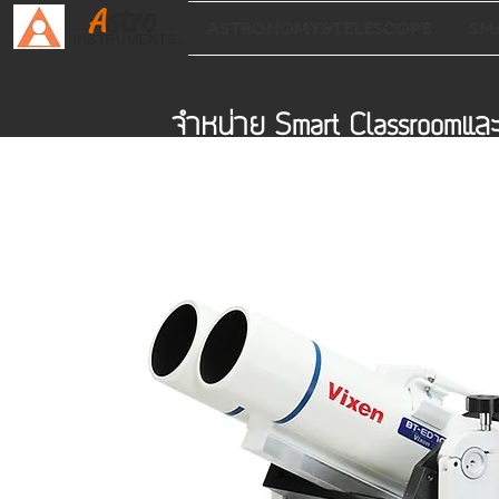
A
stro
ASTRONOMY&TELESCOPE
SM
INSTRUMENTS.
จำหน่าย Smart Classroomแ