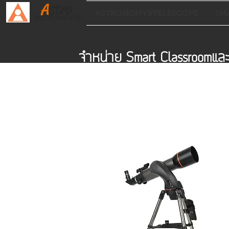
A
stro
ASTRONOMY&TELESCOPE
SM
INSTRUMENTS.
จำหน่าย Smart Classroomแ