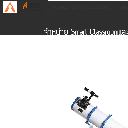
A
stro
ASTRONOMY&TELESCOPE
SM
INSTRUMENTS.
จำหน่าย Smart Classroomแ