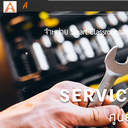
A
stro
ASTRONOMY&TELESCOPE
SM
INSTRUMENTS.
จำหน่าย Smart Classroomแ
SERVI
ศูน